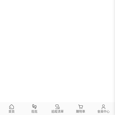
首頁
逛逛
追蹤清單
購物車
會員中心