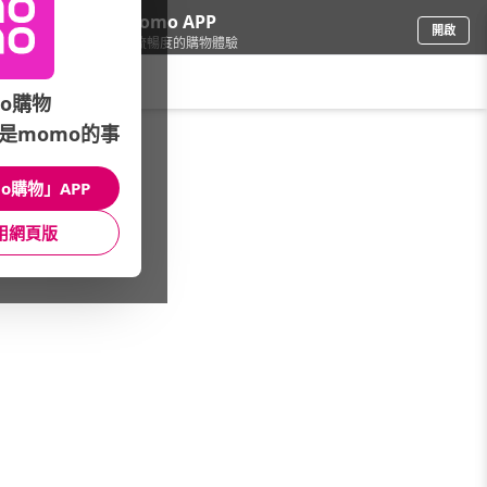
下載momo APP
開啟
給你3倍流暢度的購物體驗
請輸入搜尋關鍵字
o購物
是momo的事
3C週邊
/
外接/隨身碟
/
隨身碟品牌快選
/
其他品牌
o購物」APP
館長推薦
月銷量
新上市
價格
評價
用網頁版
很抱歉，沒有篩選到符合條件的商品
您可以調整篩選條件試試看