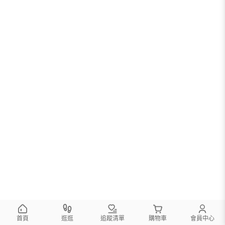
首頁
逛逛
追蹤清單
購物車
會員中心