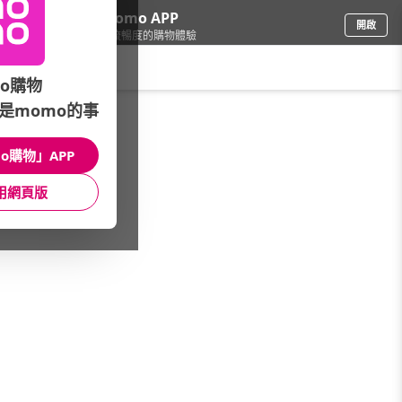
下載momo APP
開啟
給你3倍流暢度的購物體驗
請輸入搜尋關鍵字
o購物
是momo的事
3C週邊
/
外接/隨身碟
/
TOSHIBA 東芝
/
V10先進碟
o購物」APP
館長推薦
月銷量
新上市
價格
評價
用網頁版
很抱歉，沒有篩選到符合條件的商品
您可以調整篩選條件試試看