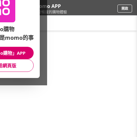
下載momo APP
開啟
給你3倍流暢度的購物體驗
請輸入搜尋關鍵字
o購物
是momo的事
3C週邊
/
外接/隨身碟
/
2.5吋-容量快選
/
軍規抗摔
o購物」APP
館長推薦
月銷量
新上市
價格
評價
用網頁版
很抱歉，沒有篩選到符合條件的商品
您可以調整篩選條件試試看