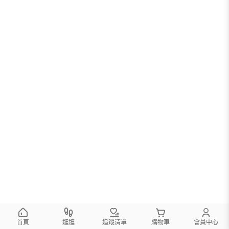
首頁
逛逛
追蹤清單
購物車
會員中心