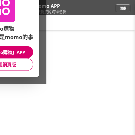
下載momo APP
開啟
給你3倍流暢度的購物體驗
請輸入搜尋關鍵字
o購物
是momo的事
3C週邊
/
外接/隨身碟
/
2.5吋-容量快選
/
電競系列
o購物」APP
館長推薦
月銷量
新上市
價格
評價
用網頁版
很抱歉，沒有篩選到符合條件的商品
您可以調整篩選條件試試看