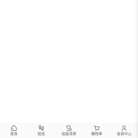
首頁
逛逛
追蹤清單
購物車
會員中心