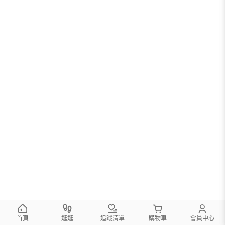
首頁
逛逛
追蹤清單
購物車
會員中心