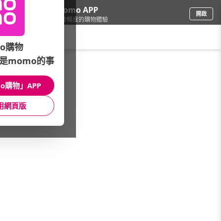
下載momo APP
開啟
給你3倍流暢度的購物體驗
請輸入搜尋關鍵字
o購物
是momo的事
3C週邊
/
外接/隨身碟
/
隨身碟容量快選
/
512GB
o購物」APP
館長推薦
月銷量
新上市
價格
評價
用網頁版
很抱歉，沒有篩選到符合條件的商品
您可以調整篩選條件試試看