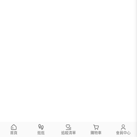
首頁
逛逛
追蹤清單
購物車
會員中心