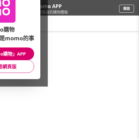
下載momo APP
開啟
給你3倍流暢度的購物體驗
請輸入搜尋關鍵字
o購物
是momo的事
電腦/組件
/
筆記型電腦
/
館長推薦
o購物」APP
館長推薦
月銷量
新上市
價格
評價
用網頁版
很抱歉，沒有篩選到符合條件的商品
您可以調整篩選條件試試看