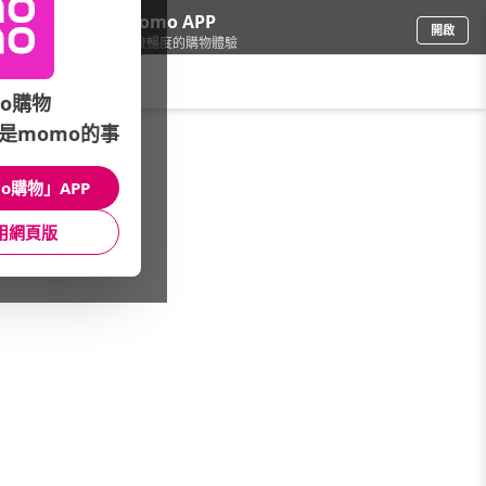
下載momo APP
開啟
給你3倍流暢度的購物體驗
請輸入搜尋關鍵字
o購物
是momo的事
電腦/組件
/
筆記型電腦
/
ROG 電競
/
TUF 玩家首選
o購物」APP
館長推薦
月銷量
新上市
價格
評價
用網頁版
很抱歉，沒有篩選到符合條件的商品
您可以調整篩選條件試試看