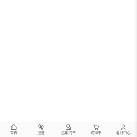
首頁
逛逛
追蹤清單
購物車
會員中心