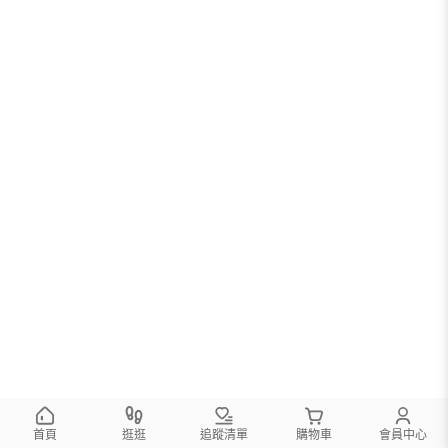
首頁
逛逛
追蹤清單
購物車
會員中心