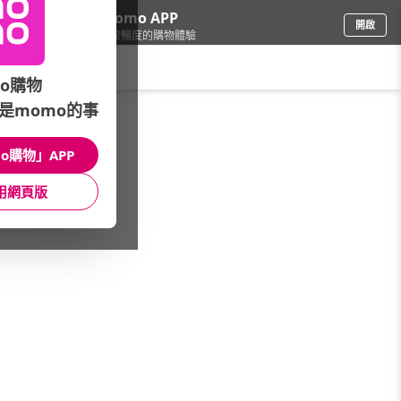
下載momo APP
開啟
給你3倍流暢度的購物體驗
請輸入搜尋關鍵字
o購物
是momo的事
電腦/組件
/
筆記型電腦
/
ROG 電競
/
RTX5070/Ti
o購物」APP
館長推薦
月銷量
新上市
價格
評價
用網頁版
很抱歉，沒有篩選到符合條件的商品
您可以調整篩選條件試試看