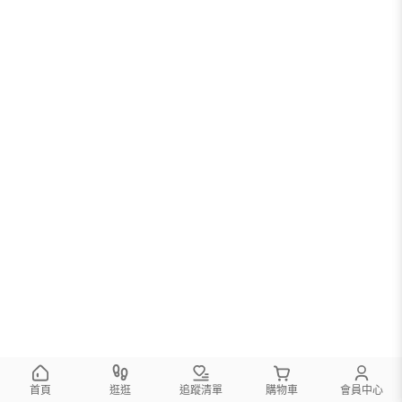
首頁
逛逛
追蹤清單
購物車
會員中心