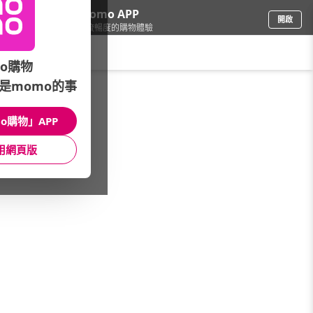
下載momo APP
開啟
給你3倍流暢度的購物體驗
請輸入搜尋關鍵字
o購物
是momo的事
電腦/組件
/
筆記型電腦
/
館長推薦
o購物」APP
館長推薦
月銷量
新上市
價格
評價
用網頁版
很抱歉，沒有篩選到符合條件的商品
您可以調整篩選條件試試看