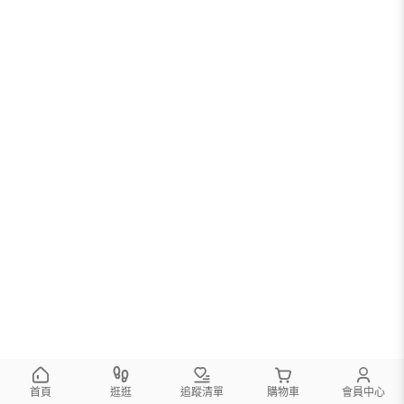
首頁
逛逛
追蹤清單
購物車
會員中心