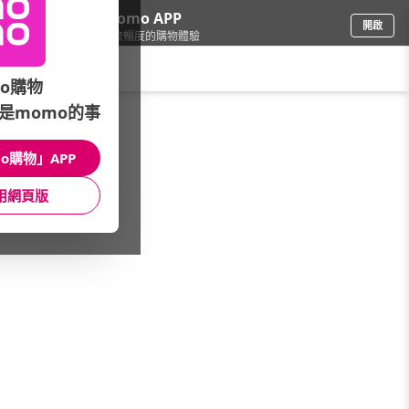
下載momo APP
開啟
給你3倍流暢度的購物體驗
請輸入搜尋關鍵字
o購物
是momo的事
電腦/組件
/
筆記型電腦
/
Acer 宏碁
/
商務系列
o購物」APP
館長推薦
月銷量
新上市
價格
評價
用網頁版
很抱歉，沒有篩選到符合條件的商品
您可以調整篩選條件試試看