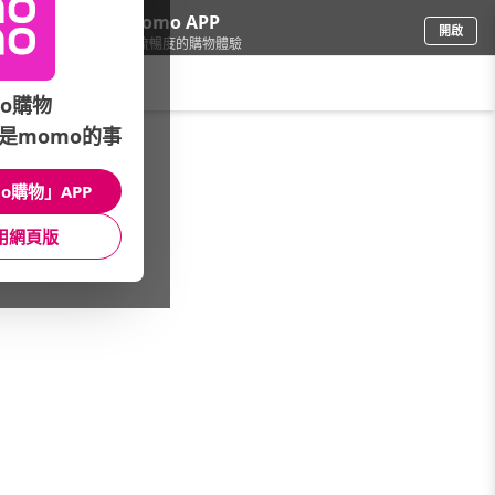
下載momo APP
開啟
給你3倍流暢度的購物體驗
請輸入搜尋關鍵字
o購物
是momo的事
電腦/組件
/
筆記型電腦
/
DELL 戴爾
/
XPS
o購物」APP
館長推薦
月銷量
新上市
價格
評價
用網頁版
很抱歉，沒有篩選到符合條件的商品
您可以調整篩選條件試試看