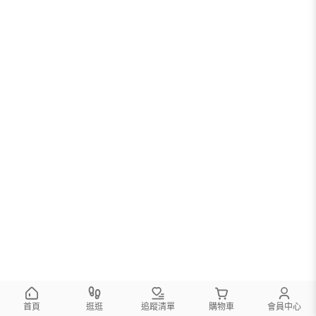
首頁
逛逛
追蹤清單
購物車
會員中心