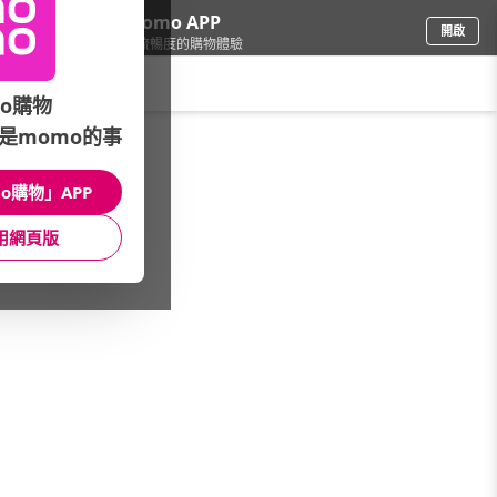
下載momo APP
開啟
給你3倍流暢度的購物體驗
請輸入搜尋關鍵字
o購物
是momo的事
電腦/組件
/
LCD螢幕
o購物」APP
本館精選商品
用網頁版
館長推薦
月銷量
新上市
價格
評價
很抱歉，沒有篩選到符合條件的商品