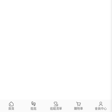
您可以調整篩選條件試試看
首頁
逛逛
追蹤清單
購物車
會員中心