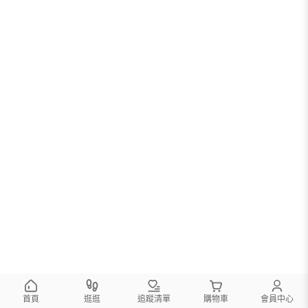
首頁
逛逛
追蹤清單
購物車
會員中心