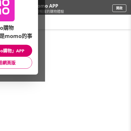
下載momo APP
開啟
給你3倍流暢度的購物體驗
請輸入搜尋關鍵字
o購物
是momo的事
電腦/組件
/
LCD螢幕
/
專業螢幕分類
o購物」APP
館長推薦
月銷量
新上市
價格
評價
用網頁版
很抱歉，沒有篩選到符合條件的商品
您可以調整篩選條件試試看