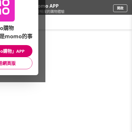
下載momo APP
開啟
給你3倍流暢度的購物體驗
請輸入搜尋關鍵字
o購物
是momo的事
電腦/組件
/
LCD螢幕
/
PHILIPS 飛利浦
o購物」APP
館長推薦
月銷量
新上市
價格
評價
用網頁版
很抱歉，沒有篩選到符合條件的商品
您可以調整篩選條件試試看