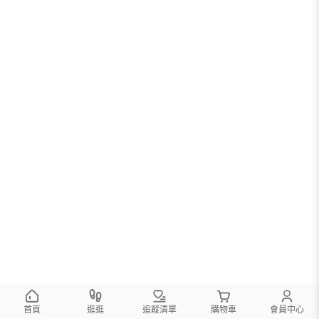
首頁
逛逛
追蹤清單
購物車
會員中心