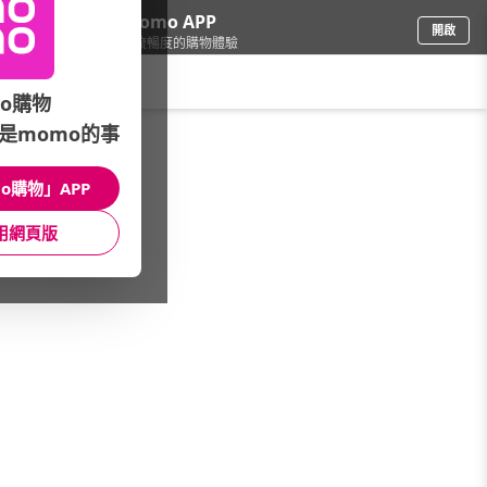
下載momo APP
開啟
給你3倍流暢度的購物體驗
請輸入搜尋關鍵字
o購物
是momo的事
電腦/組件
/
LCD螢幕
o購物」APP
本館精選商品
用網頁版
館長推薦
月銷量
新上市
價格
評價
很抱歉，沒有篩選到符合條件的商品