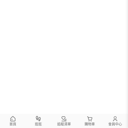
您可以調整篩選條件試試看
首頁
逛逛
追蹤清單
購物車
會員中心