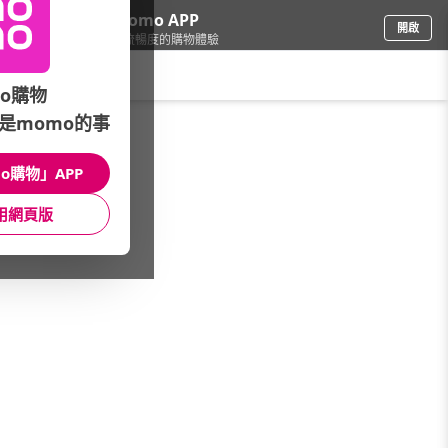
下載momo APP
開啟
給你3倍流暢度的購物體驗
請輸入搜尋關鍵字
o購物
是momo的事
電腦/組件
/
電競筆記型電腦
/
Acer 宏碁
/
Predator
o購物」APP
館長推薦
月銷量
新上市
價格
評價
用網頁版
很抱歉，沒有篩選到符合條件的商品
您可以調整篩選條件試試看