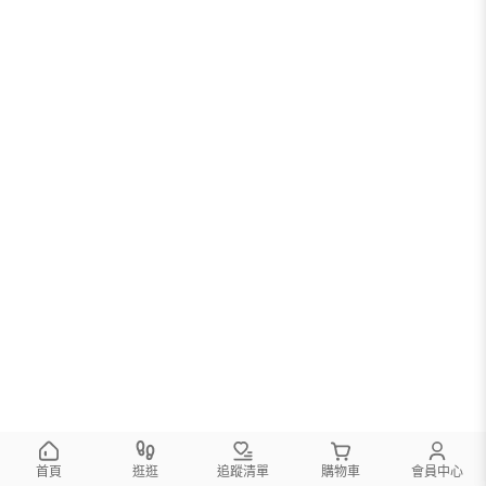
首頁
逛逛
追蹤清單
購物車
會員中心