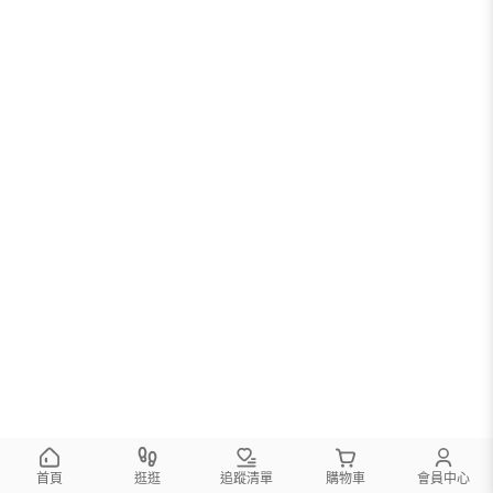
首頁
逛逛
追蹤清單
購物車
會員中心