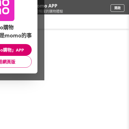
下載momo APP
開啟
給你3倍流暢度的購物體驗
請輸入搜尋關鍵字
o購物
是momo的事
電腦/組件
/
電競筆記型電腦
/
MSI 微星
o購物」APP
館長推薦
月銷量
新上市
價格
評價
用網頁版
很抱歉，沒有篩選到符合條件的商品
您可以調整篩選條件試試看