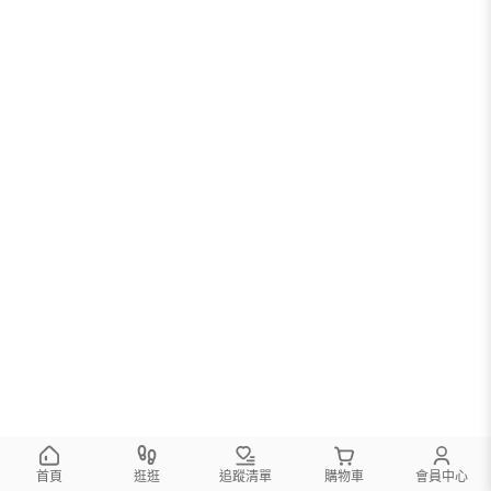
首頁
逛逛
追蹤清單
購物車
會員中心