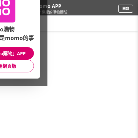
下載momo APP
開啟
給你3倍流暢度的購物體驗
請輸入搜尋關鍵字
o購物
是momo的事
電腦/組件
/
電競電腦
/
電競•獨立顯示卡
/
RTX 3080Ti
o購物」APP
館長推薦
月銷量
新上市
價格
評價
用網頁版
很抱歉，沒有篩選到符合條件的商品
您可以調整篩選條件試試看