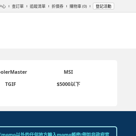
中心
查訂單
追蹤清單
折價券
購物車 (0)
登記活動
女時尚
男時尚
精品/飾品
彩妝保養
個人清潔
日用/紙品
母
oolerMaster
MSI
TGIF
$5000以下