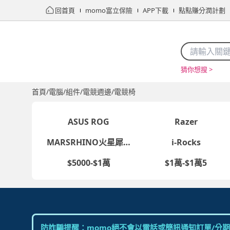
回首頁
momo富立保險
APP下載
點點賺分潤計劃
猜你想搜 >
首頁
限時搶購
直播
mo店+
看看買
家電
電玩
首頁
/
電腦/組件
/
電競週邊
/
電競椅
ASUS ROG
Razer
MARSRHINO火星犀牛
i-Rocks
$5000-$1萬
$1萬-$1萬5