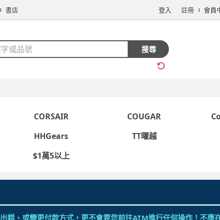
書店
登入
註冊
會員
搜全站商品
搜尋
手機/相機
電腦/組件
3C週邊
保健/醫療
食品/飲料
生鮮
CORSAIR
COUGAR
C
HHGears
TT曜越
$1萬5以上
看更多