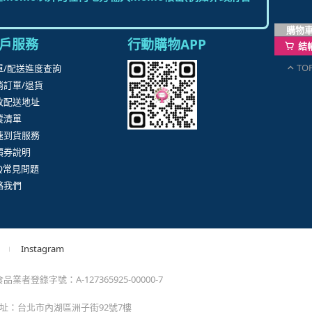
購物
結
TO
。
momo以外的任何地方輸入momo帳密(例如非政府官
戶服務
行動購物APP
單/配送進度查詢