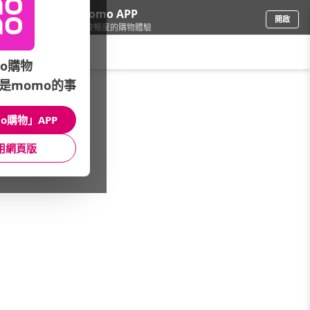
下載momo APP
開啟
給你3倍流暢度的購物體驗
請輸入搜尋關鍵字
o購物
是momo的事
電腦/組件
/
DIY組裝電腦
/
華碩平台
/
11代_Core i7
o購物」APP
館長推薦
月銷量
新上市
價格
評價
用網頁版
很抱歉，沒有篩選到符合條件的商品
您可以調整篩選條件試試看