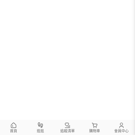
首頁
逛逛
追蹤清單
購物車
會員中心