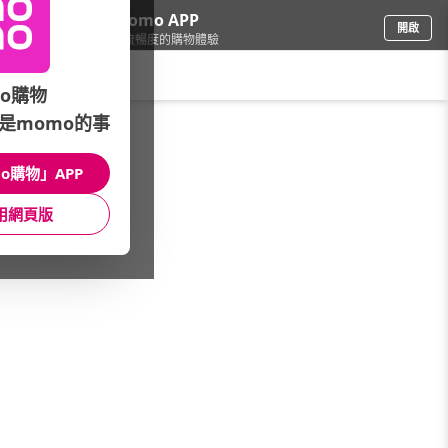
下載momo APP
開啟
給你3倍流暢度的購物體驗
請輸入搜尋關鍵字
o購物
是momo的事
電腦/組件
/
DIY組裝電腦
/
華碩平台
/
12代_Core i9
o購物」APP
館長推薦
月銷量
新上市
價格
評價
用網頁版
很抱歉，沒有篩選到符合條件的商品
您可以調整篩選條件試試看