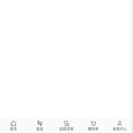
首頁
逛逛
追蹤清單
購物車
會員中心