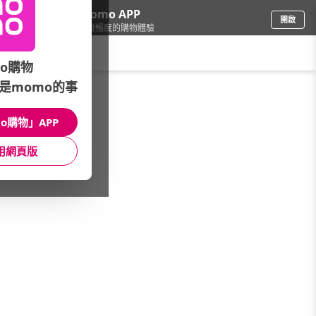
下載momo APP
開啟
給你3倍流暢度的購物體驗
請輸入搜尋關鍵字
o購物
是momo的事
電腦/組件
/
DIY組裝電腦
/
Intel系列
/
12代_Core i3
o購物」APP
館長推薦
月銷量
新上市
價格
評價
用網頁版
很抱歉，沒有篩選到符合條件的商品
您可以調整篩選條件試試看