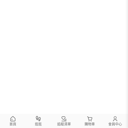
首頁
逛逛
追蹤清單
購物車
會員中心