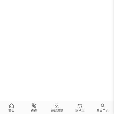
首頁
逛逛
追蹤清單
購物車
會員中心