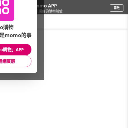
下載momo APP
開啟
給你3倍流暢度的購物體驗
請輸入搜尋關鍵字
o購物
是momo的事
電腦/組件
/
DIY組裝電腦
/
功能快選
/
特選商務機
o購物」APP
館長推薦
月銷量
新上市
價格
評價
用網頁版
很抱歉，沒有篩選到符合條件的商品
您可以調整篩選條件試試看