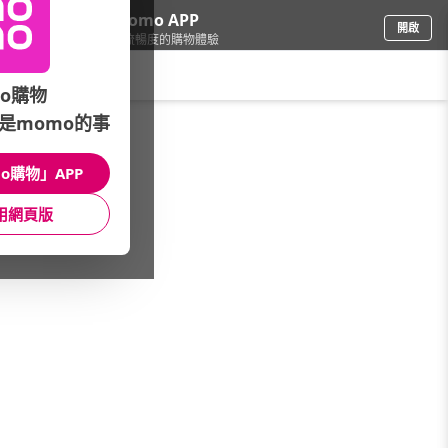
下載momo APP
開啟
給你3倍流暢度的購物體驗
請輸入搜尋關鍵字
o購物
是momo的事
電腦/組件
/
DIY組裝電腦
/
微星平台
/
迷你電腦
o購物」APP
館長推薦
月銷量
新上市
價格
評價
用網頁版
很抱歉，沒有篩選到符合條件的商品
您可以調整篩選條件試試看