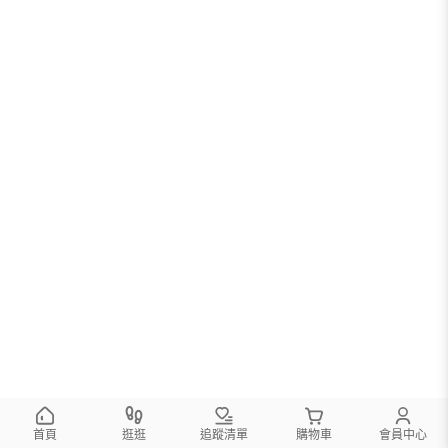
首頁
逛逛
追蹤清單
購物車
會員中心