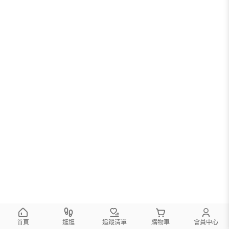
首頁
逛逛
追蹤清單
購物車
會員中心