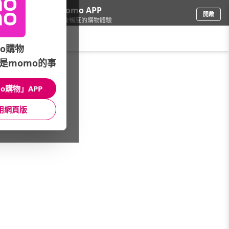
下載momo APP
開啟
給你3倍流暢度的購物體驗
請輸入搜尋關鍵字
o購物
是momo的事
電腦/組件
/
DIY組裝電腦
/
AMD系列
/
Ryzen R9
o購物」APP
館長推薦
月銷量
新上市
價格
評價
用網頁版
很抱歉，沒有篩選到符合條件的商品
您可以調整篩選條件試試看