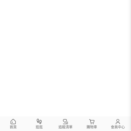
首頁
逛逛
追蹤清單
購物車
會員中心