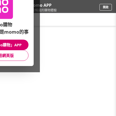
下載momo APP
開啟
給你3倍流暢度的購物體驗
請輸入搜尋關鍵字
o購物
是momo的事
電腦/組件
/
DIY組裝電腦
/
搭載Windows
/
熱銷機含Win
o購物」APP
館長推薦
月銷量
新上市
價格
評價
用網頁版
很抱歉，沒有篩選到符合條件的商品
您可以調整篩選條件試試看