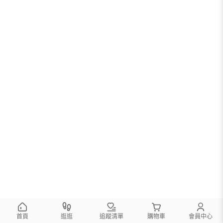
首頁
逛逛
追蹤清單
購物車
會員中心