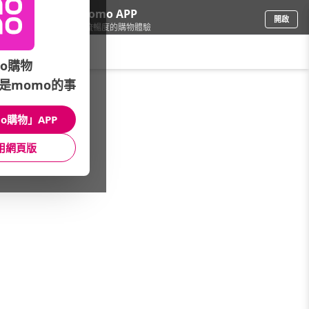
下載momo APP
開啟
給你3倍流暢度的購物體驗
請輸入搜尋關鍵字
o購物
是momo的事
電腦/組件
/
DIY組裝電腦
/
顯示卡系列
o購物」APP
館長推薦
月銷量
新上市
價格
評價
用網頁版
很抱歉，沒有篩選到符合條件的商品
您可以調整篩選條件試試看