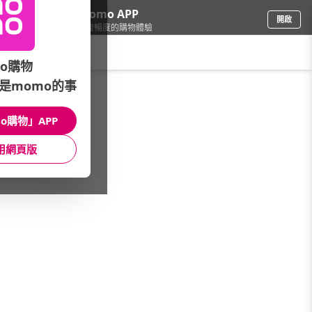
下載momo APP
開啟
給你3倍流暢度的購物體驗
請輸入搜尋關鍵字
o購物
是momo的事
電腦/組件
/
DIY組裝電腦
/
迷你電腦
/
i7-1255U
o購物」APP
館長推薦
月銷量
新上市
價格
評價
用網頁版
很抱歉，沒有篩選到符合條件的商品
您可以調整篩選條件試試看