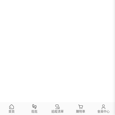
首頁
逛逛
追蹤清單
購物車
會員中心