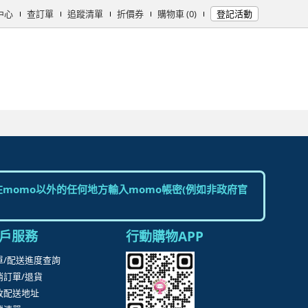
中心
查訂單
追蹤清單
折價券
購物車 (0)
登記活動
女時尚
男時尚
精品/飾品
彩妝保養
個人清潔
日用/紙品
母