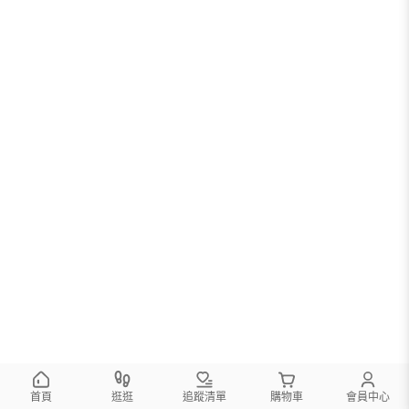
首頁
逛逛
追蹤清單
購物車
會員中心