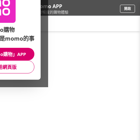
下載momo APP
開啟
給你3倍流暢度的購物體驗
請輸入搜尋關鍵字
o購物
是momo的事
電腦/組件
/
SSD/記憶體
/
外接SSD品牌
/
SAMSUNG
o購物」APP
館長推薦
月銷量
新上市
價格
評價
用網頁版
很抱歉，沒有篩選到符合條件的商品
您可以調整篩選條件試試看