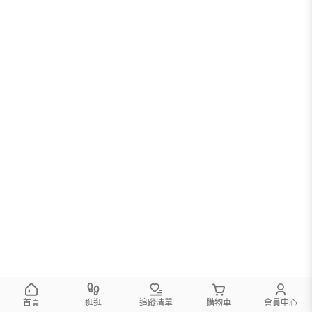
首頁
逛逛
追蹤清單
購物車
會員中心