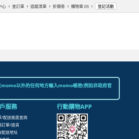
中心
查訂單
追蹤清單
折價券
購物車 (0)
登記活動
女時尚
男時尚
精品/飾品
彩妝保養
個人清潔
日用/紙品
母