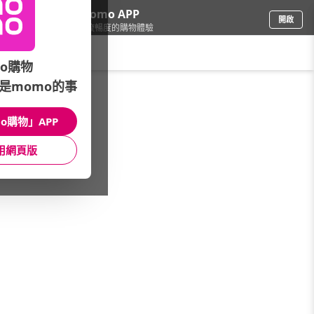
下載momo APP
開啟
給你3倍流暢度的購物體驗
請輸入搜尋關鍵字
o購物
是momo的事
電腦/組件
/
SSD/記憶體
/
記憶體品牌
/
十銓Team
o購物」APP
館長推薦
月銷量
新上市
價格
評價
用網頁版
很抱歉，沒有篩選到符合條件的商品
您可以調整篩選條件試試看