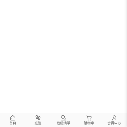
首頁
逛逛
追蹤清單
購物車
會員中心