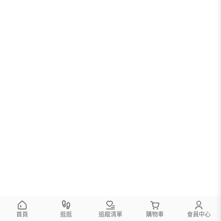
首頁
逛逛
追蹤清單
購物車
會員中心