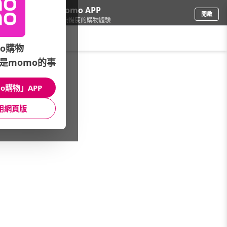
下載momo APP
開啟
給你3倍流暢度的購物體驗
請輸入搜尋關鍵字
o購物
是momo的事
電腦/組件
/
SSD/記憶體
/
SSD品牌
/
PATRIOT
o購物」APP
館長推薦
月銷量
新上市
價格
評價
用網頁版
很抱歉，沒有篩選到符合條件的商品
您可以調整篩選條件試試看