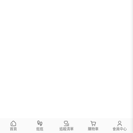
首頁
逛逛
追蹤清單
購物車
會員中心