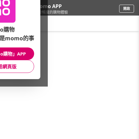
下載momo APP
開啟
給你3倍流暢度的購物體驗
請輸入搜尋關鍵字
o購物
是momo的事
電腦/組件
/
SSD/記憶體
/
10月最高回饋7%
/
十銓★送3%回饋
o購物」APP
館長推薦
月銷量
新上市
價格
評價
用網頁版
很抱歉，沒有篩選到符合條件的商品
您可以調整篩選條件試試看