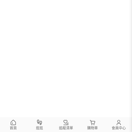
首頁
逛逛
追蹤清單
購物車
會員中心