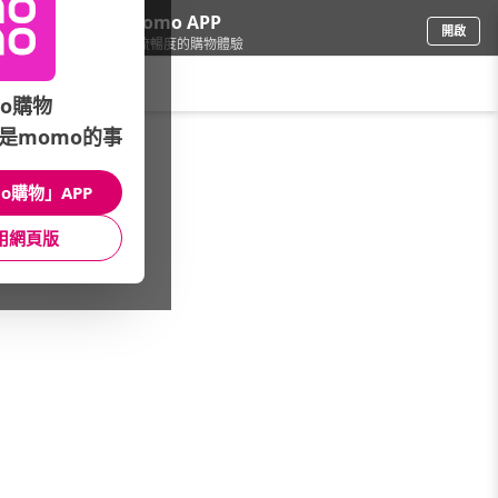
下載momo APP
開啟
給你3倍流暢度的購物體驗
請輸入搜尋關鍵字
o購物
是momo的事
電腦/組件
/
SSD/記憶體
/
館長推薦
/
NAS專用★PCIe／SATA SSD
o購物」APP
館長推薦
月銷量
新上市
價格
評價
用網頁版
很抱歉，沒有篩選到符合條件的商品
您可以調整篩選條件試試看