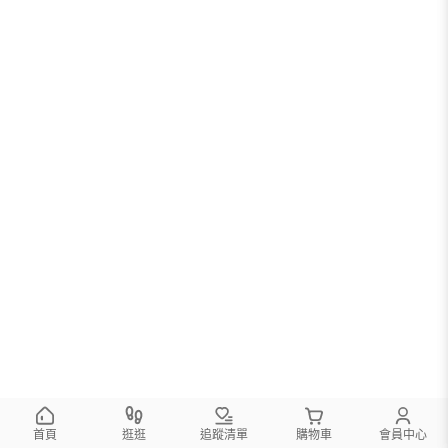
首頁
逛逛
追蹤清單
購物車
會員中心