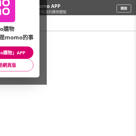
下載momo APP
開啟
給你3倍流暢度的購物體驗
請輸入搜尋關鍵字
o購物
是momo的事
電腦/組件
/
內接碟/NAS
/
硬碟週邊
/
RAIDON
o購物」APP
館長推薦
月銷量
新上市
價格
評價
用網頁版
很抱歉，沒有篩選到符合條件的商品
您可以調整篩選條件試試看