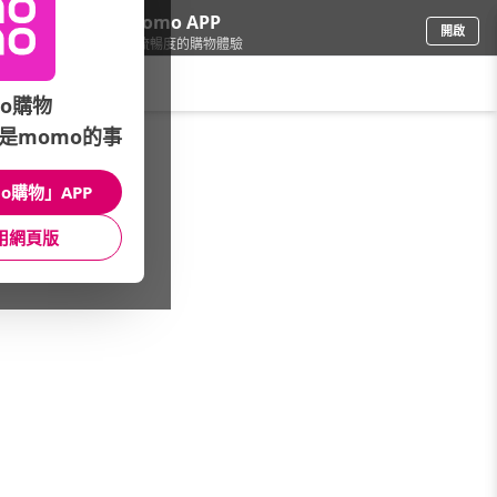
下載momo APP
開啟
給你3倍流暢度的購物體驗
請輸入搜尋關鍵字
o購物
是momo的事
電腦/組件
/
內接碟/NAS
/
QNAP 威聯通
/
希捷4TB組↓
o購物」APP
館長推薦
月銷量
新上市
價格
評價
用網頁版
很抱歉，沒有篩選到符合條件的商品
您可以調整篩選條件試試看