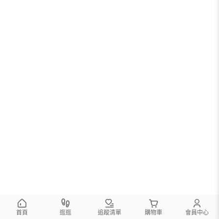
首頁
逛逛
追蹤清單
購物車
會員中心