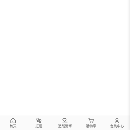
首頁
逛逛
追蹤清單
購物車
會員中心