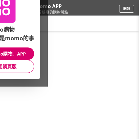
下載momo APP
開啟
給你3倍流暢度的購物體驗
請輸入搜尋關鍵字
o購物
是momo的事
電腦/組件
/
內接碟/NAS
/
NAS組合品牌
/
QNAP威聯通
o購物」APP
館長推薦
月銷量
新上市
價格
評價
用網頁版
很抱歉，沒有篩選到符合條件的商品
您可以調整篩選條件試試看