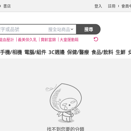
書店
登入
註冊
會員
搜全站商品
搜尋
龍血壓計
義美保久乳
寶齡富錦
大童運動鞋
手機/相機
電腦/組件
3C週邊
保健/醫療
食品/飲料
生鮮
找不到您要的分類