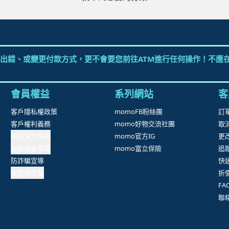
出錯、或變更付款方式，更不會要您前往ATM進行任何操作！不應在
會員權益
系列網站
客
客戶隱私權政策
momoFB粉絲團
訂
客戶權利義務
momo好物交流社團
取
網路安全標章
momo官方IG
更
包裝減量標章
momo富立保險
追
防詐騙宣導
快
碳足跡標籤
折
F
聯