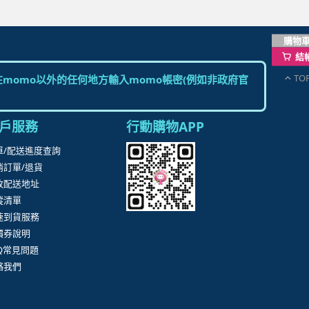
購物
結
TO
momo以外的任何地方輸入momo帳密(例如非政府官
戶服務
行動購物APP
單/配送進度查詢
消訂單/退貨
改配送地址
蹤清單
速到貨服務
價券說明
AQ常見問題
絡我們