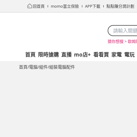
回首頁
momo富立保險
APP下載
點點賺分潤計劃
歐姆
猜你想搜 >
首頁
限時搶購
直播
mo店+
看看買
家電
電玩
首頁
/
電腦/組件
/
組裝電腦配件