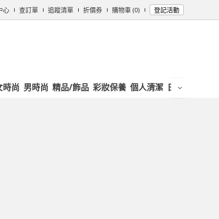
中心
查訂單
追蹤清單
折價券
購物車 (0)
登記活動
女時尚
男時尚
精品/飾品
彩妝保養
個人清潔
日用/紙品
母