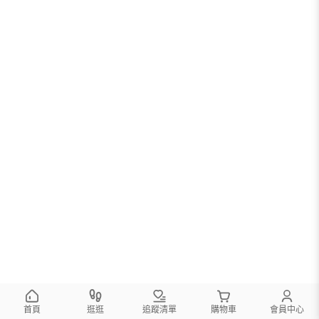
您可以調整篩選條件試試看
首頁
逛逛
追蹤清單
購物車
會員中心