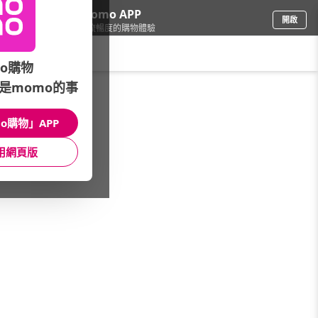
下載momo APP
開啟
給你3倍流暢度的購物體驗
請輸入搜尋關鍵字
o購物
是momo的事
電腦/組件
/
組裝電腦配件
o購物」APP
本館精選商品
用網頁版
館長推薦
月銷量
新上市
價格
評價
很抱歉，沒有篩選到符合條件的商品