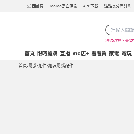
回首頁
momo富立保險
APP下載
點點賺分潤計劃
臺塑
猜你想搜 >
首頁
限時搶購
直播
mo店+
看看買
家電
電玩
首頁
/
電腦/組件
/
組裝電腦配件