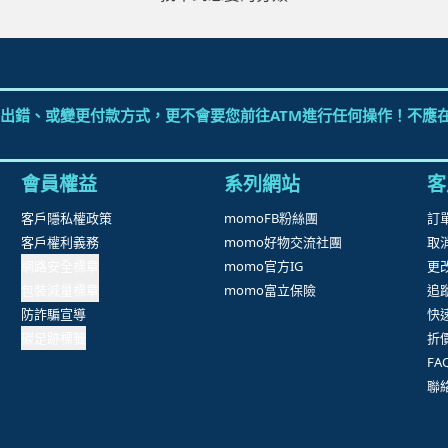
出錯、或變更付款方式，更不會要您前往ATM進行任何操作！不應在
會員權益
系列網站
客
客戶隱私權政策
momoFB粉絲團
訂
客戶權利義務
momo好物交流社團
取
網路安全標章
momo官方IG
更
包裝減量標章
momo富立保險
追
防詐騙宣導
快
碳足跡標籤
折
F
聯