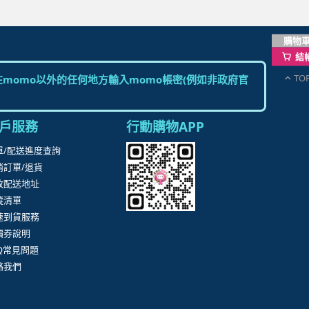
購物
結
TO
momo以外的任何地方輸入momo帳密(例如非政府官
戶服務
行動購物APP
單/配送進度查詢
消訂單/退貨
改配送地址
蹤清單
速到貨服務
價券說明
AQ常見問題
絡我們