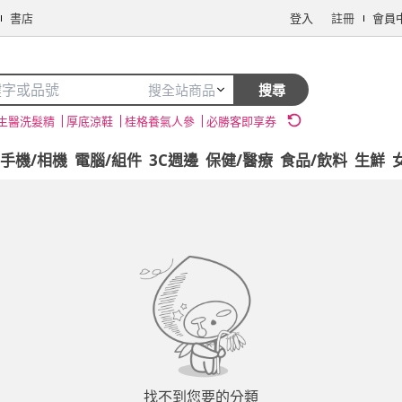
書店
登入
註冊
會員
搜全站商品
搜尋
生醫洗髮精
厚底涼鞋
桂格養氣人參
必勝客即享券
手機/相機
電腦/組件
3C週邊
保健/醫療
食品/飲料
生鮮
找不到您要的分類