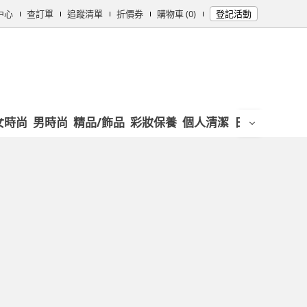
中心
查訂單
追蹤清單
折價券
購物車 (0)
登記活動
女時尚
男時尚
精品/飾品
彩妝保養
個人清潔
日用/紙品
母