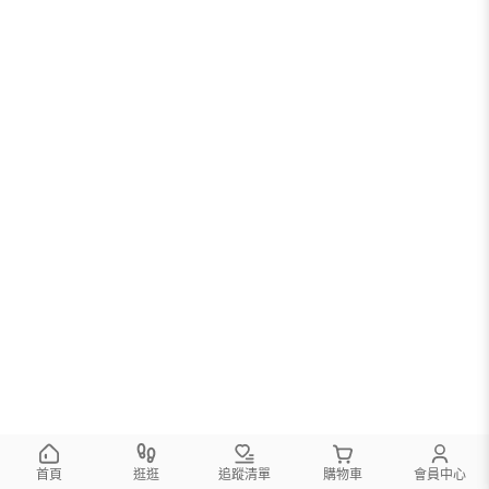
您可以調整篩選條件試試看
首頁
逛逛
追蹤清單
購物車
會員中心