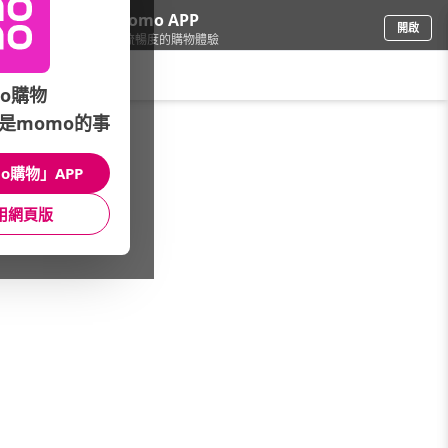
下載momo APP
開啟
給你3倍流暢度的購物體驗
請輸入搜尋關鍵字
o購物
是momo的事
電腦/組件
/
組裝電腦配件
o購物」APP
本館精選商品
用網頁版
館長推薦
月銷量
新上市
價格
評價
很抱歉，沒有篩選到符合條件的商品