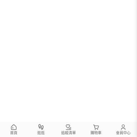
首頁
逛逛
追蹤清單
購物車
會員中心