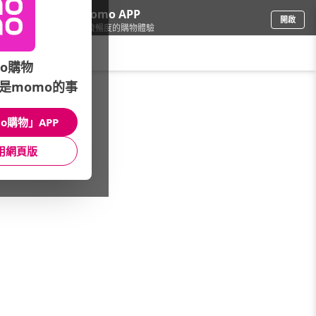
下載momo APP
開啟
給你3倍流暢度的購物體驗
請輸入搜尋關鍵字
o購物
是momo的事
生鮮
/
滴雞精
/
滴雞精品牌
/
一午一食
o購物」APP
館長推薦
月銷量
新上市
價格
評價
用網頁版
很抱歉，沒有篩選到符合條件的商品
您可以調整篩選條件試試看