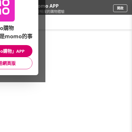
下載momo APP
開啟
給你3倍流暢度的購物體驗
請輸入搜尋關鍵字
o購物
是momo的事
生鮮
/
滴雞精
/
滴雞精
o購物」APP
館長推薦
月銷量
新上市
價格
評價
用網頁版
很抱歉，沒有篩選到符合條件的商品
您可以調整篩選條件試試看