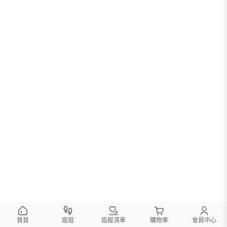
首頁
逛逛
追蹤清單
購物車
會員中心