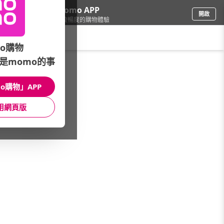
下載momo APP
開啟
給你3倍流暢度的購物體驗
請輸入搜尋關鍵字
o購物
是momo的事
生鮮
/
冷凍食品
/
館長推薦
/
魚塊
o購物」APP
館長推薦
月銷量
新上市
價格
評價
用網頁版
很抱歉，沒有篩選到符合條件的商品
您可以調整篩選條件試試看