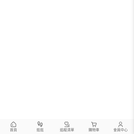
首頁
逛逛
追蹤清單
購物車
會員中心