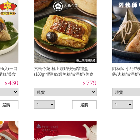
5入(一口
六松今苑 極上琥珀鰻光粽禮盒
阿秋師 小巧功夫粽
賞星鮮/美食
(180g*4顆/盒/鰻魚粽/賞星鮮/美食
袋/肉粽/賞星
激殺現貨任選3件出貨)
3件出貨)
430
779
$
$