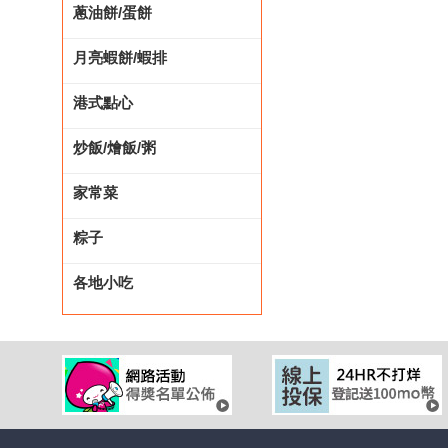
蔥油餅/蛋餅
月亮蝦餅/蝦排
港式點心
炒飯/燴飯/粥
家常菜
粽子
各地小吃