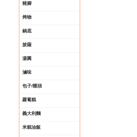
豬腳
烤物
鍋底
披薩
湯圓
滷味
包子/饅頭
蘿蔔糕
義大利麵
米糕油飯