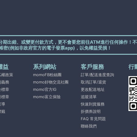
分期出錯、或變更付款方式，更不會要您前往ATM進行任何操作！不
帳密(例如非政府官方的電子發票app)，以免權益受損！
權益
系列網站
客戶服務
行
私權政策
momoFB粉絲團
訂單/配送進度查詢
利義務
momo好物交流社團
取消訂單/退貨
全標章
momo官方IG
更改配送地址
量標章
momo富立保險
追蹤清單
宣導
快速到貨服務
標籤
折價券說明
FAQ 常見問題
聯絡我們