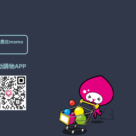
應在momo
動購物APP