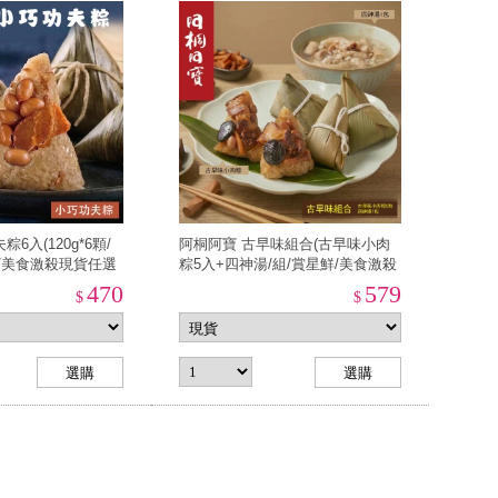
6入(120g*6顆/
阿桐阿寶 古早味組合(古早味小肉
鮮/美食激殺現貨任選
粽5入+四神湯/組/賞星鮮/美食激殺
任選3件出貨)
470
579
$
$