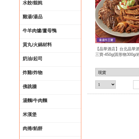
水餃/餛飩
雞湯/湯品
牛羊肉爐/薑母鴨
貢丸/火鍋材料
【晶華酒店】台北晶華酒
三寶-450g(固形物300g
奶油/起司
星鮮嚴選/美食激殺任選3
炸雞/炸物
佛跳牆
湯麵/牛肉麵
米漢堡
肉捲/餡餅