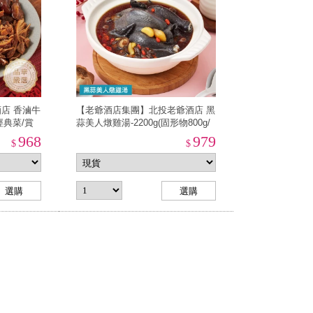
店 香滷牛
【老爺酒店集團】北投老爺酒店 黑
/經典菜/賞
蒜美人燉雞湯-2200g(固形物800g/
件出貨)
賞星鮮嚴選/美食激殺任選3件出貨)
968
979
$
$