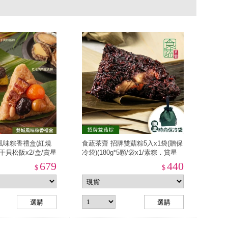
風味粽香禮盒(紅燒
食蔬茶齋 招牌雙菇粽5入x1袋(贈保
干貝松阪x2/盒/賞星
冷袋)(180g*5顆/袋x1/素粽．賞星
貨任選3件出貨)
鮮/美食激殺現貨任選3件出貨)
679
440
$
$