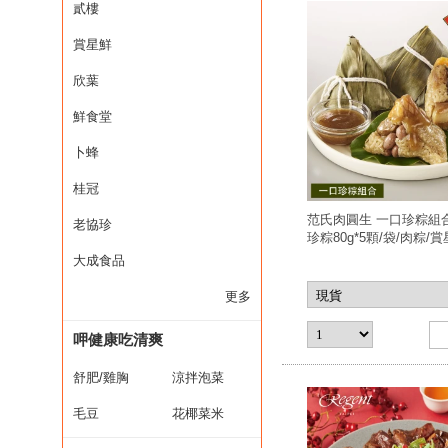
貳樓
賞星鮮
欣葉
鮮食堂
卜蜂
桂冠
范氏肉圓生 一口珍粽組合
老協珍
珍粽80g*5顆/袋/肉粽/
激殺現貨任選3件出貨)
大成食品
更多
呷健康吃清爽
舒肥/雞胸
涼拌泡菜
毛豆
花椰菜米