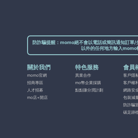
防詐騙提醒：momo絕不會以電話或簡訊通知訂單/
以外的任何地方輸入momo
關於我們
特色服務
會員
momo官網
異業合作
客戶隱
招商專區
mo幣企業採購
客戶權
人才招募
點點賺分潤計劃
網路安
mo店+開店
包裝減
防詐騙
碳足跡