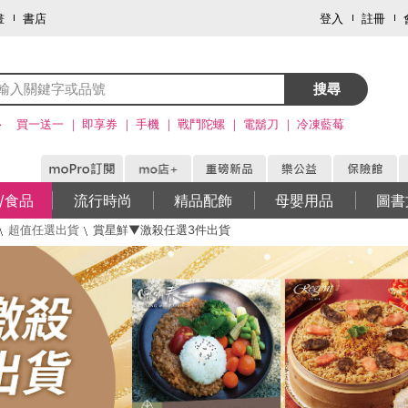
畫
書店
登入
註冊
搜尋
>
買一送一
即享券
手機
戰鬥陀螺
電鬍刀
冷凍藍莓
/食品
流行時尚
精品配飾
母嬰用品
圖書
超值任選出貨
賞星鮮▼激殺任選3件出貨