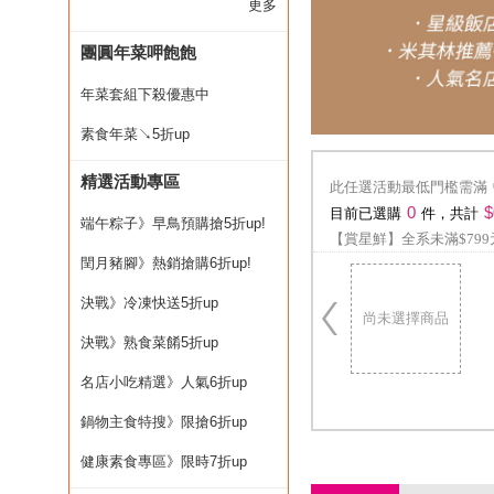
更多
團圓年菜呷飽飽
年菜套組下殺優惠中
素食年菜↘5折up
精選活動專區
此任選活動最低門檻需滿
0
$
目前已選購
件，共計
端午粽子》早鳥預購搶5折up!
【賞星鮮】全系未滿$799
閏月豬腳》熱銷搶購6折up!
決戰》冷凍快送5折up
尚未選擇商品
決戰》熟食菜餚5折up
名店小吃精選》人氣6折up
鍋物主食特搜》限搶6折up
健康素食專區》限時7折up