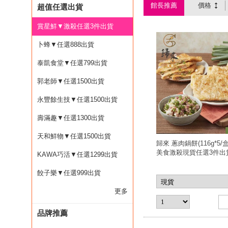
館長推薦
價格
超值任選出貨
賞星鮮▼激殺任選3件出貨
卜蜂▼任選888出貨
泰凱食堂▼任選799出貨
郭老師▼任選1500出貨
永豐餘生技▼任選1500出貨
壽滿趣▼任選1300出貨
天和鮮物▼任選1500出貨
歸來 蔥肉鍋餅(116g*5
美食激殺現貨任選3件出
KAWA巧活▼任選1299出貨
餃子樂▼任選999出貨
更多
品牌推薦