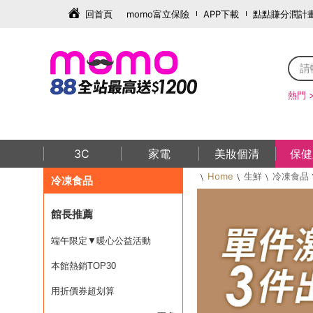
回首頁
momo富立保險
APP下載
點點賺分潤計
熱門 
3C
家電
美妝個清
保健
Home
生鮮
冷凍食品
冷凍食品
館長推薦
端午限定▼暖心公益活動
本館熱銷TOP30
用折價券超划算