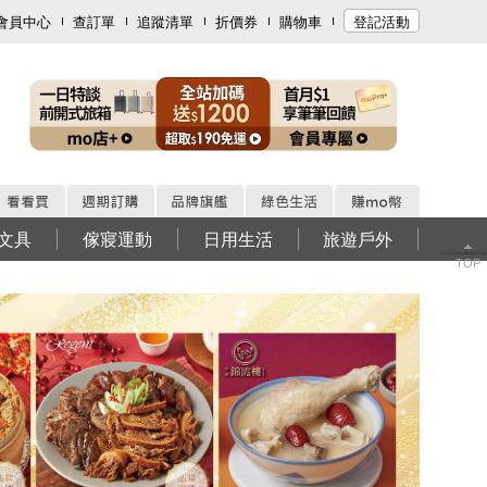
會員中心
查訂單
追蹤清單
折價券
購物車
登記活動
文具
傢寢運動
日用生活
旅遊戶外
TOP