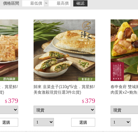
價格區間
~
確認
/盒．賞星鮮/
歸來 韭菜盒子(110g*5/盒．賞星鮮/
春申食府 雙城
貨)
美食激殺現貨任選3件出貨)
肉蛋黃x2+鮑魚
鮮/美食激殺現
379
379
$
$