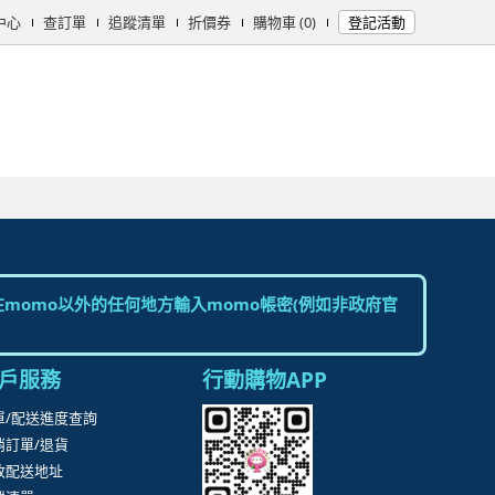
中心
查訂單
追蹤清單
折價券
購物車 (0)
登記活動
女時尚
男時尚
精品/飾品
彩妝保養
個人清潔
日用/紙品
母