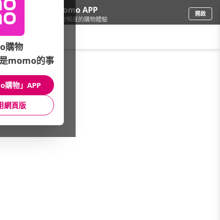
下載momo APP
開啟
給你3倍流暢度的購物體驗
請輸入搜尋關鍵字
o購物
是momo的事
個人清潔
/
牙膏牙刷
/
館長推薦
/
電視熱銷商品
o購物」APP
館長推薦
月銷量
新上市
價格
評價
用網頁版
很抱歉，沒有篩選到符合條件的商品
您可以調整篩選條件試試看