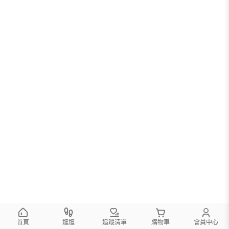
首頁
逛逛
追蹤清單
購物車
會員中心