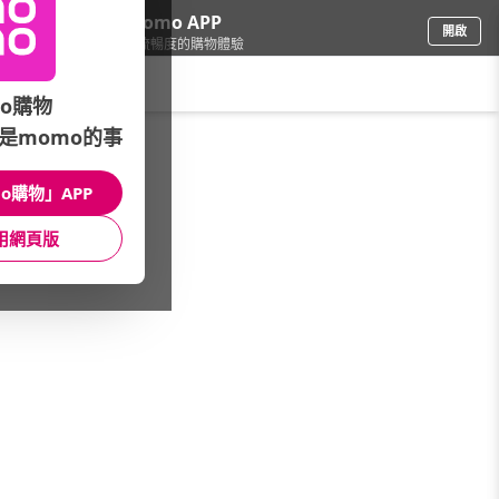
下載momo APP
開啟
給你3倍流暢度的購物體驗
請輸入搜尋關鍵字
o購物
是momo的事
個人清潔
/
洗髮精/潤護髮
/
精選品牌
/
L.O.G
o購物」APP
館長推薦
月銷量
新上市
價格
評價
用網頁版
很抱歉，沒有篩選到符合條件的商品
您可以調整篩選條件試試看