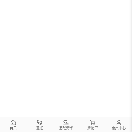
首頁
逛逛
追蹤清單
購物車
會員中心